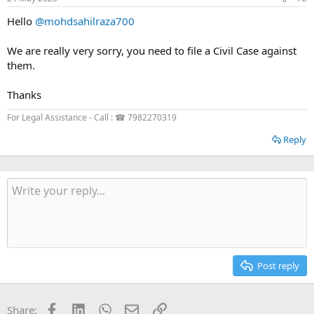
Hello
@mohdsahilraza700
We are really very sorry, you need to file a Civil Case against
them.
Thanks
For Legal Assistance - Call : ☎ 7982270319
Reply
Post reply
Facebook
LinkedIn
WhatsApp
Email
Link
Share: