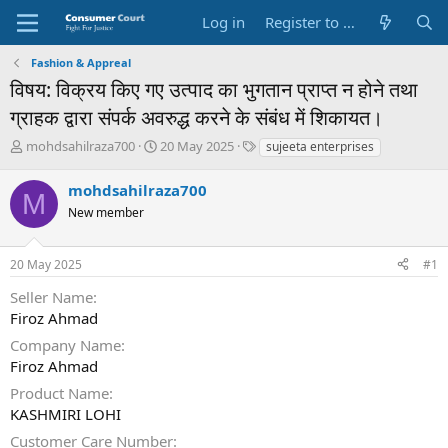
Log in
Register to Submit Complaint
Fashion & Appreal
विषय: विक्रय किए गए उत्पाद का भुगतान प्राप्त न होने तथा
ग्राहक द्वारा संपर्क अवरुद्ध करने के संबंध में शिकायत।
T
S
O
mohdsahilraza700
20 May 2025
sujeeta enterprises
h
t
p
r
a
p
mohdsahilraza700
M
e
r
o
New member
a
t
s
d
d
i
s
a
t
20 May 2025
#1
t
t
e
a
e
P
Seller Name
r
a
Firoz Ahmad
t
r
e
t
Company Name
r
y
Firoz Ahmad
N
Product Name
a
KASHMIRI LOHI
m
e
Customer Care Number